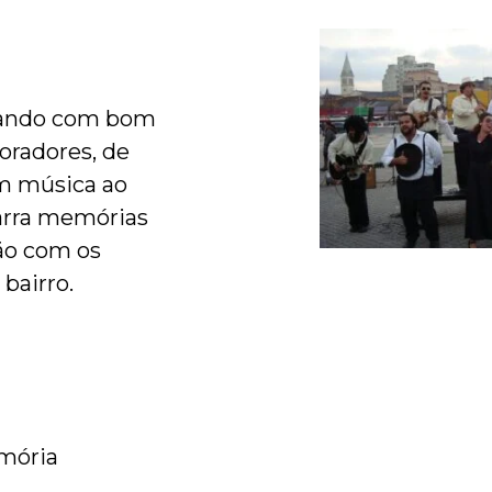
evando com bom
oradores, de
om música ao
narra memórias
ão com os
bairro.
mória